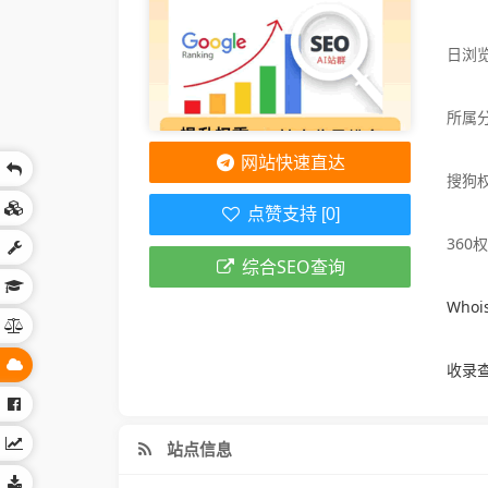
日浏览
所属
网站快速直达
搜狗
点赞支持 [0]
360
综合SEO查询
Who
收录
站点信息