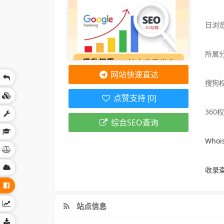
日浏览
所属
网站快速直达
搜狗
点赞支持 [0]
360
综合SEO查询
Who
收录
站点信息