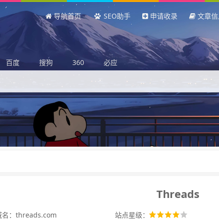
导航首页
SEO助手
申请收录
文章信
百度
搜狗
360
必应
‌Threads‌
名：threads.com
站点星级：