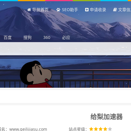
导航首页
SEO助手
申请收录
文章信
百度
搜狗
360
必应
给梨加速器
：www.geilijiasu.com
站点星级：