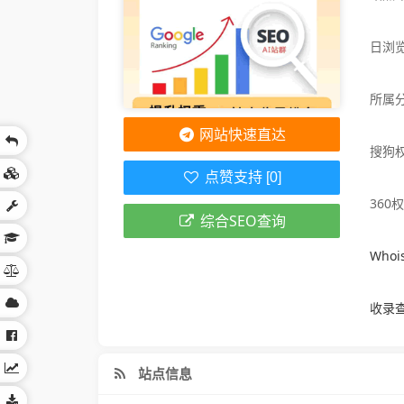
日浏览
所属
网站快速直达
搜狗
点赞支持 [0]
360
综合SEO查询
Who
收录
站点信息