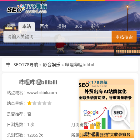
搜索
本站
百度
搜狗
360
必应
本站搜索
SEO178导航
»
影音娱乐
»
哔哩哔哩bilibili
哔哩哔哩bilibili
站点域名：www.bilibili.com
站点星级：
是否推荐：否
日浏览数：1 次
月浏览数：16 次
总浏览数：12855 次
所属分类：
影音娱乐