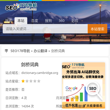
搜索
本站
百度
搜狗
360
必应
本站搜索
SEO178导航
»
办公翻译
»
剑桥词典
剑桥词典
站点域名：dictionary.cambridge.org
站点星级：
是否推荐：否
日浏览数：4 次
月浏览数：29 次
总浏览数：14264 次
所属分类：
办公翻译