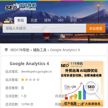
搜索
本站
百度
搜狗
360
必应
本站搜索
SEO178导航
»
辅助工具
»
Google Analytics 4
Google Analytics 4
站点域名：developers.google.cn
站点星级：
是否推荐：否
日浏览数：1 次
月浏览数：26 次
总浏览数：13799 次
所属分类：
辅助工具