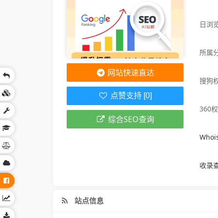
日浏览
所属
网站快速直达
搜狗
点赞支持 [0]
360
综合SEO查询
Who
收录
站点信息