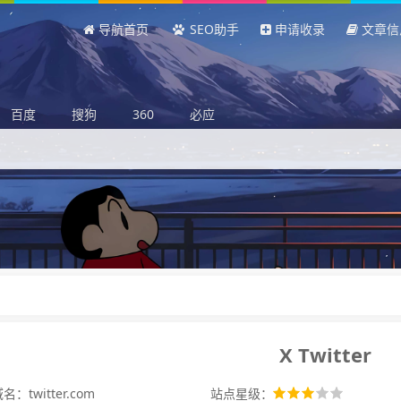
导航首页
SEO助手
申请收录
文章信
百度
搜狗
360
必应
X Twitter
：twitter.com
站点星级：