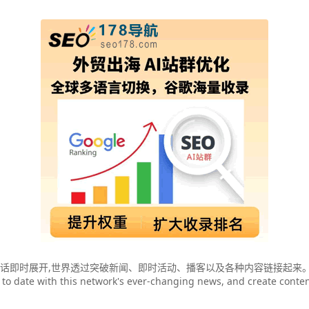
这里,对话即时展开,世界透过突破新闻、即时活动、播客以及各种内容链接起来
o date with this network's ever-changing news, and create conten