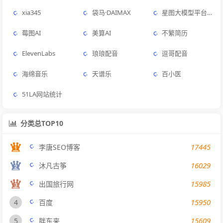
xia345
袋马·DAIMAX
星图大模型平台AstraFlow
莓图AI
美算AI
不繁简历
ElevenLabs
琅琅配音
逗哥配音
海绵音乐
天谱乐
百小医
51LA网站统计
分类总TOP10
17445
李唐SEO博客
16029
沐凡古筝
15985
出国旅行网
15950
4
百度
15609
5
胖东来