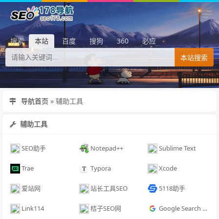
搜索
本站
百度
搜狗
360
必应
本站搜索
导航首页
»
辅助工具
辅助工具
SEO助手
Notepad++
Sublime Text
Trae
Typora
Xcode
爱站网
站长工具SEO
5118助手
Link114
桔子SEO网
Google Search Console