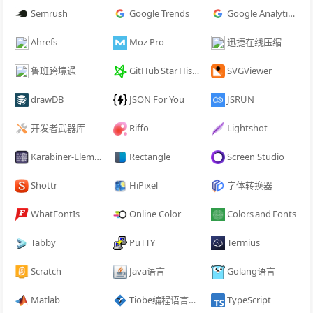
Semrush
Google Trends
Google Analytics 4
Ahrefs
Moz Pro
迅捷在线压缩
鲁班跨境通
GitHub Star History
SVGViewer
drawDB
JSON For You
JSRUN
开发者武器库
Riffo
Lightshot
Karabiner-Elements
Rectangle
Screen Studio
Shottr
HiPixel
字体转换器
WhatFontIs
Online Color
Colors and Fonts
Tabby
PuTTY
Termius
Scratch
Java语言
Golang语言
Matlab
Tiobe编程语言排行榜
TypeScript