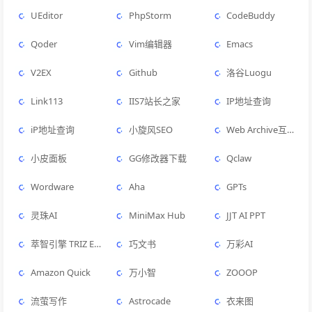
UEditor
PhpStorm
CodeBuddy
Qoder
Vim编辑器
Emacs
V2EX
Github
洛谷Luogu
Link113
IIS7站长之家
IP地址查询
iP地址查询
小旋风SEO
Web Archive互联网档案馆
小皮面板
GG修改器下载
Qclaw
Wordware
Aha
GPTs
灵珠AI
MiniMax Hub
JJT AI PPT
萃智引擎 TRIZ Engine
巧文书
万彩AI
Amazon Quick
万小智
ZOOOP
流萤写作
Astrocade
衣来图