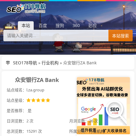
搜索
本站
百度
搜狗
360
必应
本站搜索
SEO178导航
»
行业机构
»
众安银行ZA Bank
众安银行ZA Bank
站点域名：l.za.group
站点星级：
是否推荐：
是
日浏览数：2 次
月浏览数：26 次
总浏览数：15291 次
所属分类：
行业机构