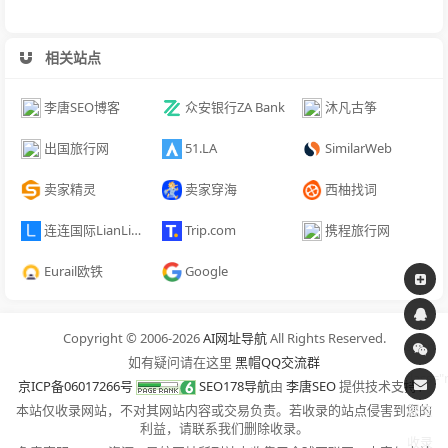
相关站点
李唐SEO博客
众安银行ZA Bank
沐凡古筝
出国旅行网
51.LA
SimilarWeb
卖家精灵
卖家穿海
西柚找词
连连国际LianLian Global
Trip.com
携程旅行网
Eurail欧铁
Google
Copyright © 2006-2026
AI网址导航
All Rights Reserved.
span
如有疑问请在这里
黑帽QQ交流群
class=
京ICP备06017266号
SEO178导航
由
李唐SEO
提供技术支持！
本站仅收录网站，不对其网站内容或交易负责。若收录的站点侵害到您的
提交
利益，请联系我们删除收录。
收录