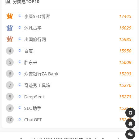
分类总TOP10
17445
李唐SEO博客
16029
沐凡古筝
15985
出国旅行网
15950
4
百度
15609
5
胖东来
15293
6
众安银行ZA Bank
15276
7
奇迹秀工具箱
15273
8
DeepSeek
15264
9
SEO助手
15249
10
ChatGPT
span