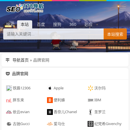
搜索
本站
百度
搜狗
360
必应
本站搜索
导航首页
»
品牌官网
品牌官网
铁路12306
Apple
沃尔玛
胖东来
便利蜂
IBM
依云evian
香奈儿Chanel
圣罗兰
古驰Gucci
爱马仕
纪梵希Givenchy