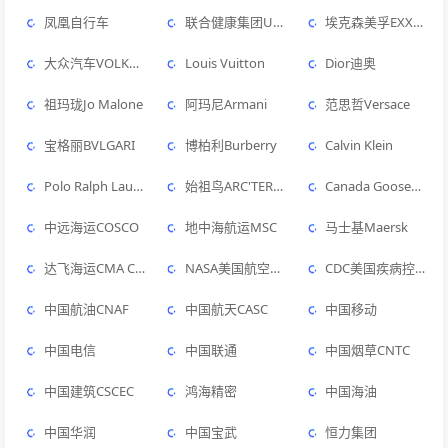
凤凰自行车
联合健康集团UnitedHealth Group
埃克森美孚EXXON MOBIL
大众汽车VOLKSWAGEN
Louis Vuitton
Dior迪奥
祖玛珑Jo Malone
阿玛尼Armani
范思哲Versace
宝格丽BVLGARI
博柏利Burberry
Calvin Klein
Polo Ralph Lauren拉夫劳伦
始祖鸟ARC'TERYX
Canada Goose加拿大鹅
中远海运COSCO
地中海航运MSC
马士基Maersk
达飞海运CMA CGM
NASA美国航空航天局
CDC美国疾病控制与预防中心
中国航油CNAF
中国航天CASC
中国移动
中国电信
中国联通
中国烟草CNTC
中国建筑CSCEC
鸿海精密
中国海油
中国华润
中国宝武
恒力集团