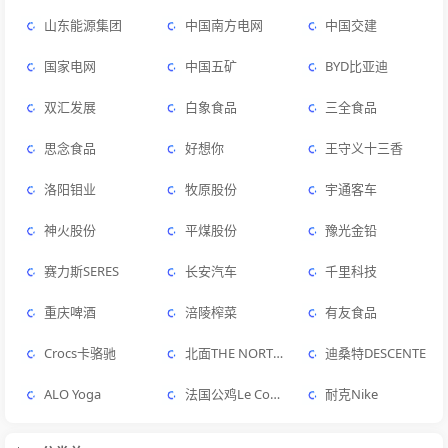
山东能源集团
中国南方电网
中国交建
国家电网
中国五矿
BYD比亚迪
双汇发展
白象食品
三全食品
思念食品
好想你
王守义十三香
洛阳钼业
牧原股份
宇通客车‌
神火股份
平煤股份
豫光金铅
赛力斯SERES
长安汽车
千里科技
‌重庆啤酒
涪陵榨菜
有友食品
Crocs卡骆驰
北面THE NORTH FACE
迪桑特DESCENTE
ALO Yoga
法国公鸡Le Coq Sportif
耐克Nike