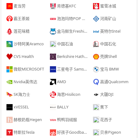
麦当劳
肯德基KFC
蜜雪冰城
霸王茶姬
泡泡玛特‌POP MART
河南矿山
莲花味精
盒马鲜生Freshippo
英特尔Intel
沙特阿美Aramco
中国石油
中国石化
CVS Health
Berkshire Hathaway
壳牌Shell
微软MICROSOFT
三星电子 Samsung Electronics
宝马 BMW
Nvidia英伟达
AMD
高通Qualcomm
SK海力士
海思Hisilicon
大疆DJI
xVESSEL
BALLY
蕉下
赫根奶瓶Hegen
鸭鸭羽绒服
花西子
特斯拉Tesla
好孩子Goodbaby
贝亲Pigeon