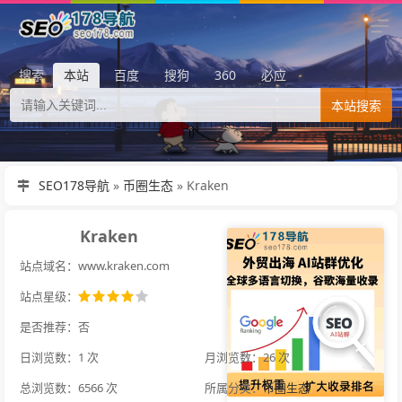
搜索
本站
百度
搜狗
360
必应
本站搜索
SEO178导航
»
币圈生态
»
Kraken
Kraken
站点域名：www.kraken.com
站点星级：
是否推荐：否
日浏览数：1 次
月浏览数：26 次
总浏览数：6566 次
所属分类：
币圈生态