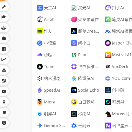
天工AI
灵光AI
扣子Ai
AiTxt
火龙果写作
笔灵AI写
堆友
即梦Dreamina
秘塔AI搜
小悟空
问小白
Jasper Chat
秒哒
Pi.ai
Mistral AI
Tome
飞书多维表格
VoxDeck
纳米漫剧流水线
降重侠AI
YOU.com
SpeedAI
SocialEcho
创小融
Miora
白日梦AI
可灵AI
明犀AI
秒绘AI
Marvis马维斯
Gemini Spark
千问云
讯飞星辰MaaS平台