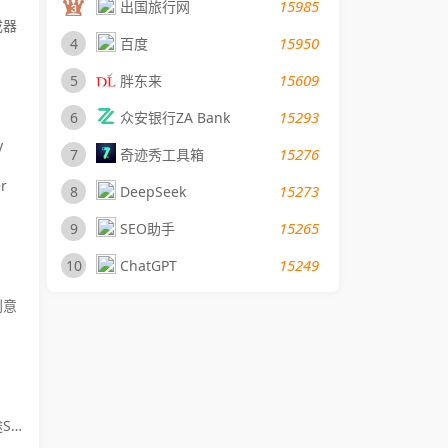
15985
出国旅行网
成器
15950
4
百度
15609
5
胖东来
15293
6
众安银行ZA Bank
y
15276
7
奇迹秀工具箱
r
15273
8
DeepSeek
15265
9
SEO助手
15249
10
ChatGPT
创意
ick