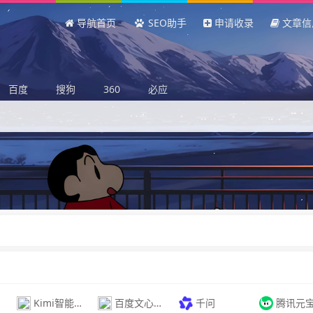
导航首页
SEO助手
申请收录
文章信
百度
搜狗
360
必应
Kimi智能助手
百度文心助手
千问
腾讯元