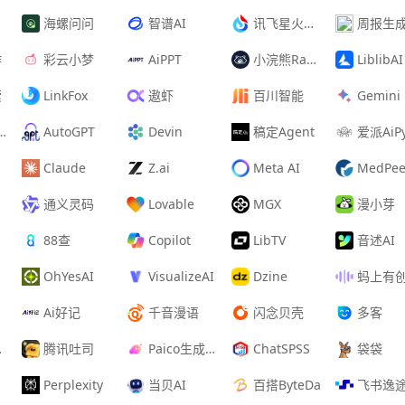
海螺问问
智谱AI
讯飞星火认知大模型
周报生
作
彩云小梦
AiPPT
小浣熊Raccoon
LiblibAI
索
LinkFox
遨虾
百川智能
Gemini
AutoGPT
Devin
稿定Agent
爱派AiP
Claude
Z.ai
Meta AI
MedPee
通义灵码
Lovable
MGX
漫小芽
88查
Copilot
LibTV
音述AI
OhYesAI
VisualizeAI
Dzine
蚂上有
Ai好记
千音漫语
闪念贝壳
多客
腾讯吐司
Paico生成设计稿
ChatSPSS
袋袋
Perplexity
当贝AI
百搭ByteDa
飞书逸途SinoCl