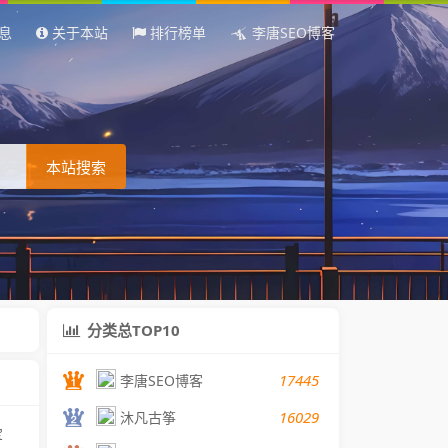
息
关于本站
排行榜单
李唐SEO博客
本站搜索
分类总TOP10
17445
李唐SEO博客
16029
沐凡古筝
宝