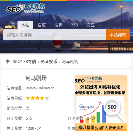
搜索
本站
百度
搜狗
360
必应
本站搜索
SEO178导航
»
影音娱乐
»
河马剧场
河马剧场
站点域名：www.kuaikaw.cn
站点星级：
是否推荐：否
日浏览数：5 次
月浏览数：27 次
总浏览数：12397 次
所属分类：
影音娱乐