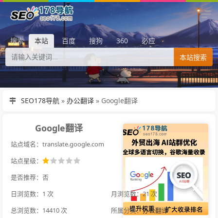
搜索
本站
百度
搜狗
360
必应
本站搜索
SEO178导航
»
办公翻译
»
Google翻译
Google翻译
站点域名：translate.google.com
站点星级：
是否推荐：否
日浏览数：1 次
月浏览数：21 次
总浏览数：14410 次
所属分类：
办公翻译